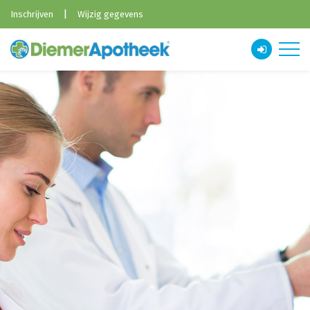
|
Inschrijven
Wijzig gegevens
Diemer Apotheek
Betalingsvoorwaarden
Contact
Dienstapotheek
HKZ-Certificaat
Huisregels
Medische Informatie