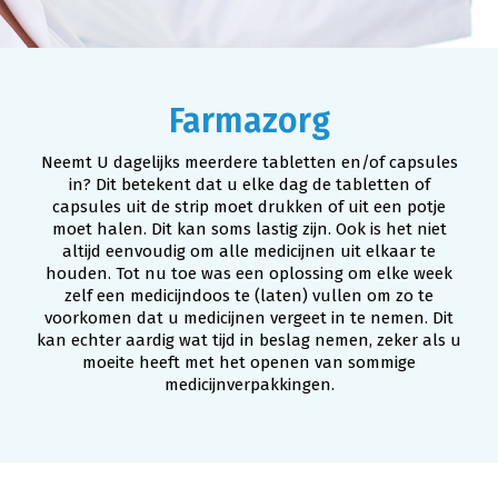
Privacy reglement
Klachten regeling
Farmazorg
Vestigingen
Neemt U dagelijks meerdere tabletten en/of capsules
in? Dit betekent dat u elke dag de tabletten of
Services
capsules uit de strip moet drukken of uit een potje
moet halen. Dit kan soms lastig zijn. Ook is het niet
24/7 uitgifteautomaat
altijd eenvoudig om alle medicijnen uit elkaar te
houden. Tot nu toe was een oplossing om elke week
zelf een medicijndoos te (laten) vullen om zo te
Bezorgservice
voorkomen dat u medicijnen vergeet in te nemen. Dit
kan echter aardig wat tijd in beslag nemen, zeker als u
Bestelformulier
moeite heeft met het openen van sommige
medicijnverpakkingen.
Farmazorg
Kijksluiter